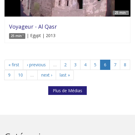
25 min '
Voyageur - Al Qasr
| Egypt | 2013
25 min '
« first
‹ previous
…
2
3
4
5
6
7
8
9
10
…
next ›
last »
Plus de Médias