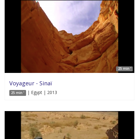
25 min '
Voyageur - Sinaï
| Egypt | 2013
25 min '