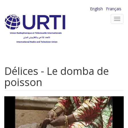
Aller
English
Français
au
Toggl
contenu
navig
principal
Délices - Le domba de
poisson