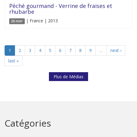
Péché gourmand - Verrine de fraises et
rhubarbe
| France | 2013
26 min'
1
2
3
4
5
6
7
8
9
…
next ›
last »
Plus de Médias
Catégories