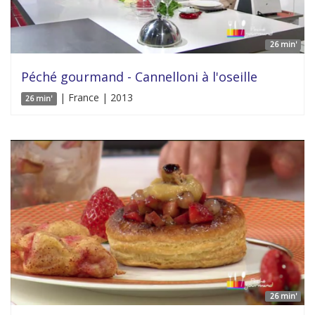
26 min'
Péché gourmand - Cannelloni à l'oseille
| France | 2013
26 min'
26 min'