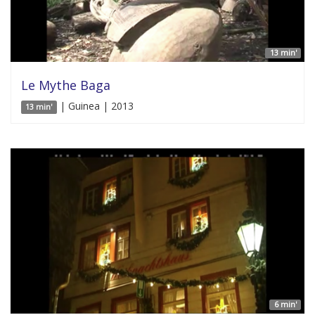
13 min'
Le Mythe Baga
| Guinea | 2013
13 min'
6 min'