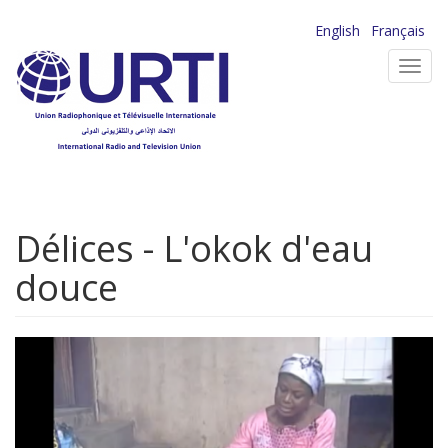
Aller
English
Français
au
Toggl
contenu
navig
principal
Délices - L'okok d'eau
douce