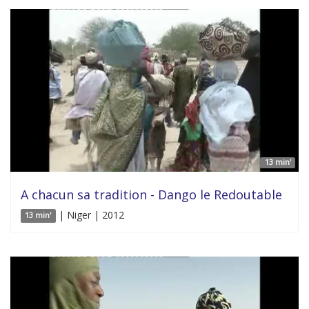
13 min'
A chacun sa tradition - Dango le Redoutable
| Niger | 2012
13 min'