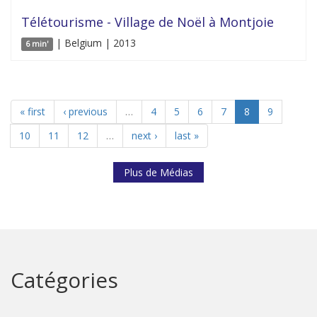
Télétourisme - Village de Noël à Montjoie
| Belgium | 2013
6 min'
« first
‹ previous
…
4
5
6
7
8
9
10
11
12
…
next ›
last »
Plus de Médias
Catégories