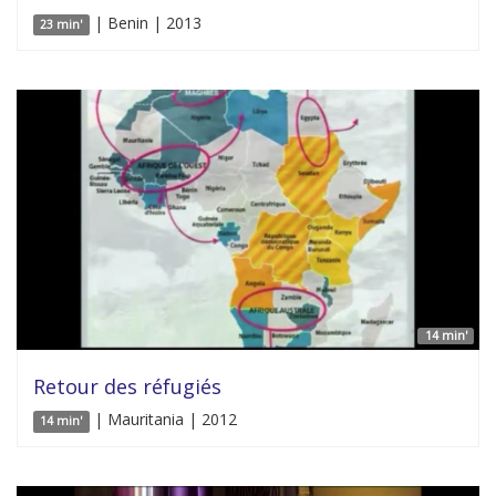
| Benin | 2013
23 min'
14 min'
Retour des réfugiés
| Mauritania | 2012
14 min'