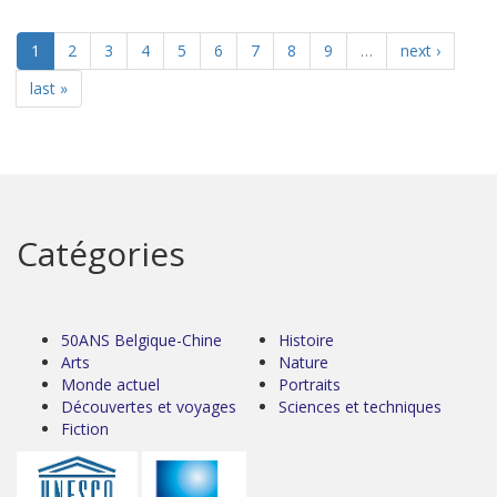
1
2
3
4
5
6
7
8
9
…
next ›
last »
Catégories
50ANS Belgique-Chine
Histoire
Arts
Nature
Monde actuel
Portraits
Découvertes et voyages
Sciences et techniques
Fiction