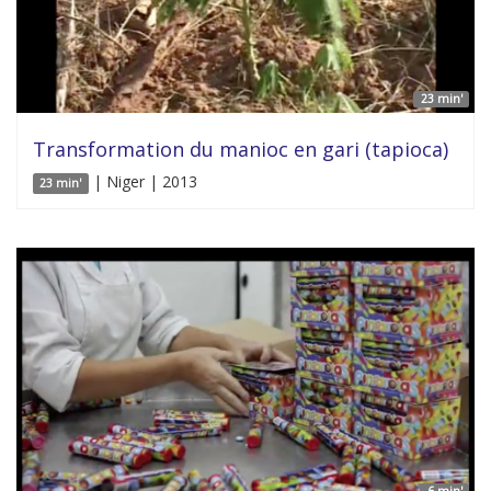
23 min'
Transformation du manioc en gari (tapioca)
| Niger | 2013
23 min'
6 min'