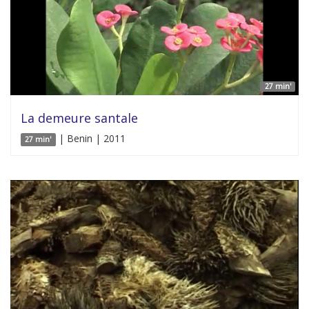
27 min'
La demeure santale
| Benin | 2011
27 min'