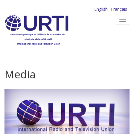
Aller
English
Français
au
Toggl
contenu
navig
principal
Media