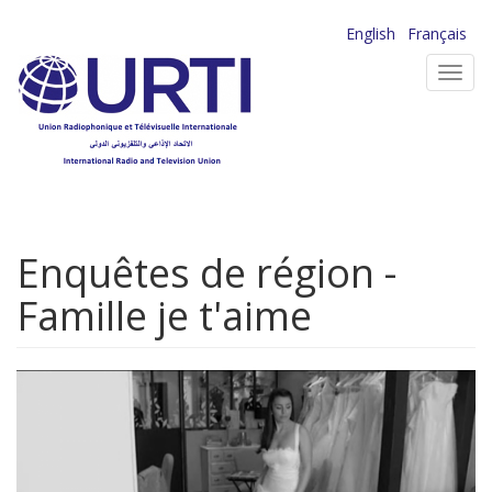
Aller
English
Français
au
Toggl
contenu
navig
principal
Enquêtes de région -
Famille je t'aime