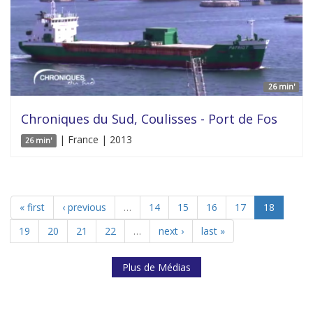
26 min'
Chroniques du Sud, Coulisses - Port de Fos
| France | 2013
26 min'
« first
‹ previous
…
14
15
16
17
18
19
20
21
22
…
next ›
last »
Plus de Médias