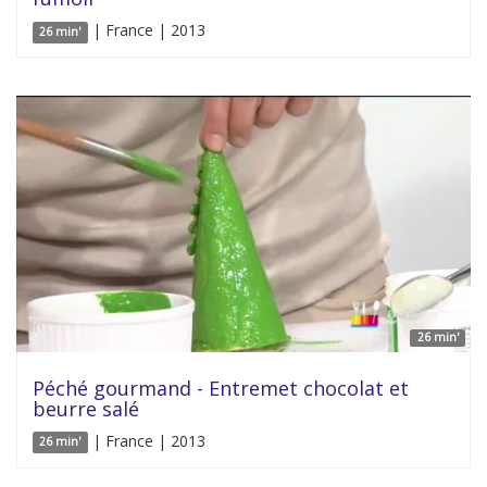
| France | 2013
26 min'
26 min'
Péché gourmand - Entremet chocolat et
beurre salé
| France | 2013
26 min'