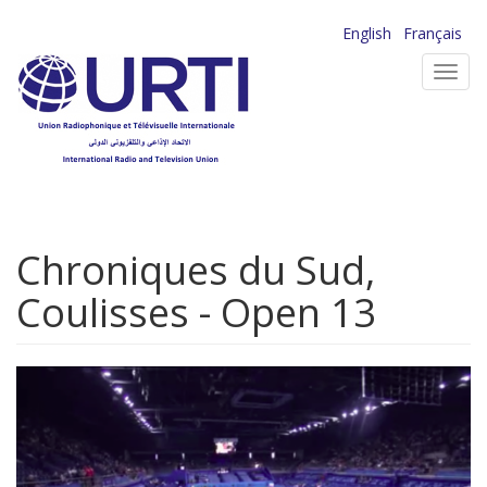
Aller
English
Français
au
Toggl
contenu
navig
principal
Chroniques du Sud,
Coulisses - Open 13