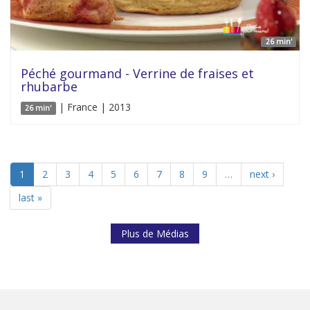
26 min'
Péché gourmand - Verrine de fraises et
rhubarbe
| France | 2013
26 min'
1
2
3
4
5
6
7
8
9
…
next ›
last »
Plus de Médias