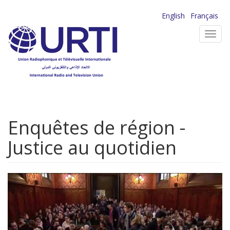
Aller
English
Français
au
Toggl
contenu
navig
principal
Enquêtes de région -
Justice au quotidien