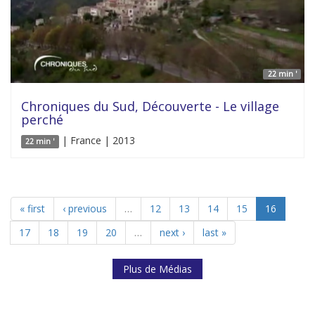
22 min '
Chroniques du Sud, Découverte - Le village
perché
| France | 2013
22 min '
« first
‹ previous
…
12
13
14
15
16
17
18
19
20
…
next ›
last »
Plus de Médias