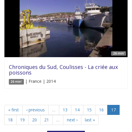
26 min'
Chroniques du Sud, Coulisses - La criée aux
poissons
| France | 2014
26 min'
« first
‹ previous
…
13
14
15
16
17
18
19
20
21
…
next ›
last »