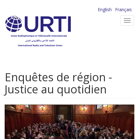
Aller
English
Français
au
Toggl
contenu
navig
principal
Enquêtes de région -
Justice au quotidien