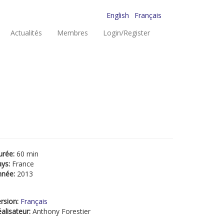
English
Français
Actualités
Membres
Login/Register
urée:
60 min
ays:
France
nnée:
2013
rsion:
Français
alisateur:
Anthony Forestier