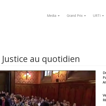
Media
Grand Prix
URTI
 Justice au quotidien
D
P
A
Ve
Ré