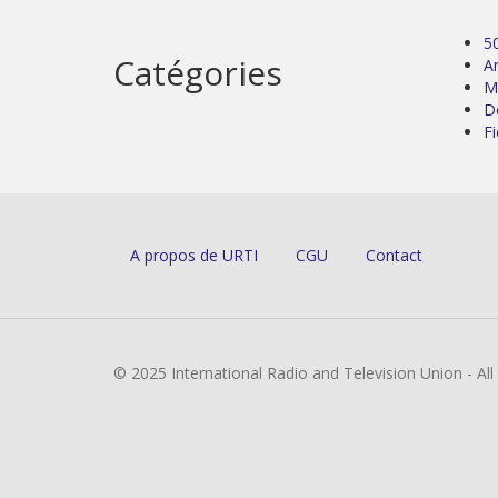
5
Catégories
Ar
M
D
Fi
A propos de URTI
CGU
Contact
© 2025 International Radio and Television Union - Al