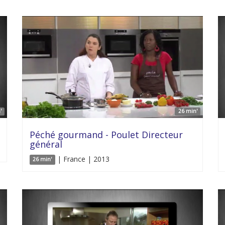
'
26 min'
Péché gourmand - Poulet Directeur
général
| France | 2013
26 min'