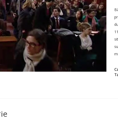
Bâ
pr
du
11
si
su
mi
Ca
T
ie