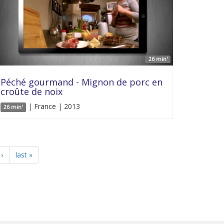
26 min'
Péché gourmand - Mignon de porc en
croûte de noix
| France | 2013
26 min'
›
last »