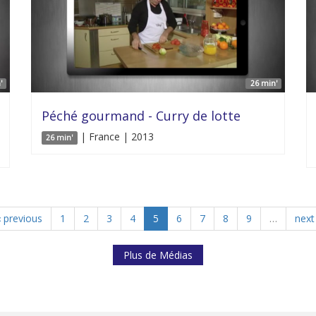
'
26 min'
Péché gourmand - Curry de lotte
| France | 2013
26 min'
‹ previous
1
2
3
4
5
6
7
8
9
…
next 
Plus de Médias