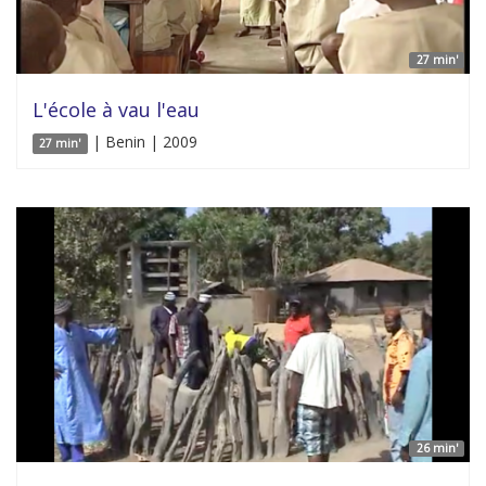
27 min'
L'école à vau l'eau
| Benin | 2009
27 min'
26 min'