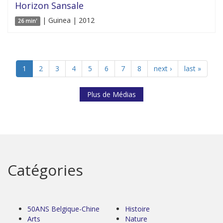
Horizon Sansale
| Guinea | 2012
26 min'
1
2
3
4
5
6
7
8
next ›
last »
Plus de Médias
Catégories
50ANS Belgique-Chine
Histoire
Arts
Nature