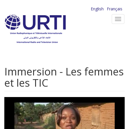
Aller
English
Français
au
Toggl
contenu
navig
principal
Immersion - Les femmes
et les TIC