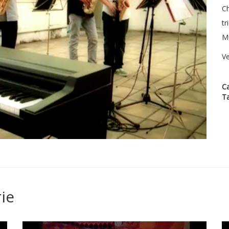
Ch
tr
Mu
Ve
Ca
T
ie