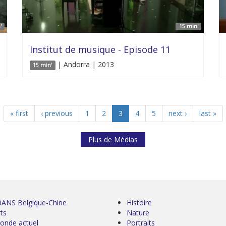
'
15 min'
Institut de musique - Episode 11
| Andorra | 2013
15 min'
« first
‹ previous
1
2
3
4
5
next ›
last »
Plus de Médias
0ANS Belgique-Chine
Histoire
ts
Nature
onde actuel
Portraits