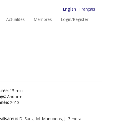
English
Français
Actualités
Membres
Login/Register
urée:
15 min
ays:
Andorre
nnée:
2013
alisateur:
D. Sanz, M. Manubens, J. Gendra