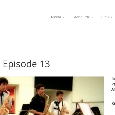
Media
Grand Prix
URTI
- Episode 13
D
P
A
Ré