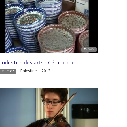
25 min '
Industrie des arts - Céramique
| Palestine | 2013
25 min '