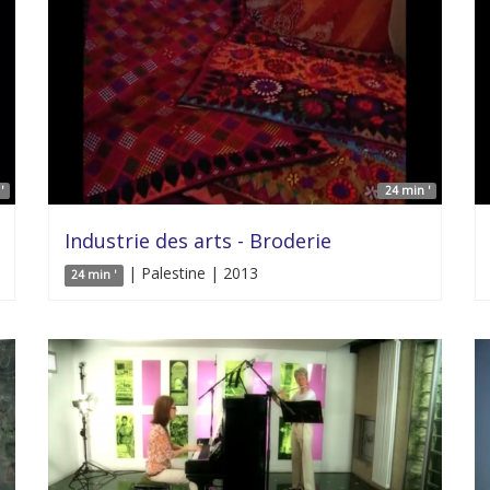
'
24 min '
Industrie des arts - Broderie
| Palestine | 2013
24 min '