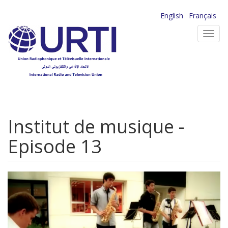
Aller
English
Français
au
Toggl
contenu
navig
principal
Institut de musique -
Episode 13