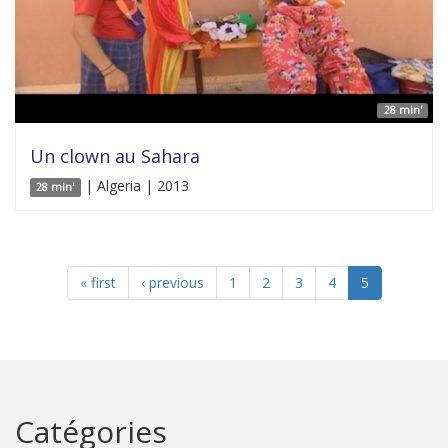
28 min'
Un clown au Sahara
| Algeria | 2013
28 min'
« first
‹ previous
1
2
3
4
5
Catégories