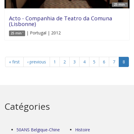
25 min '
Acto - Companhia de Teatro da Comuna
(Lisbonne)
| Portugal | 2012
25 min '
« first
‹ previous
1
2
3
4
5
6
7
8
Catégories
50ANS Belgique-Chine
Histoire