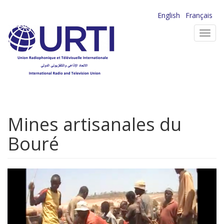
Aller
English
Français
au
Toggl
contenu
navig
principal
Mines artisanales du
Bouré