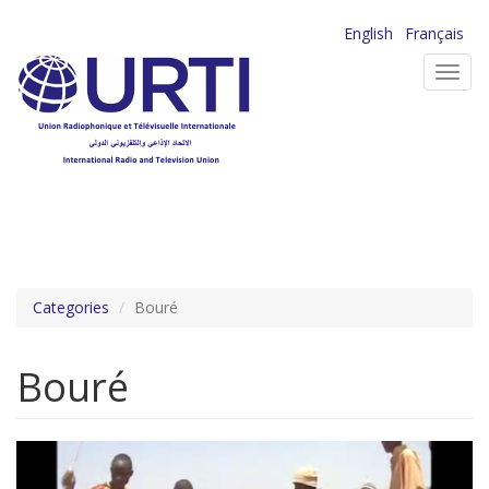
Aller
English
Français
au
Toggl
contenu
navig
principal
Categories
Bouré
Bouré