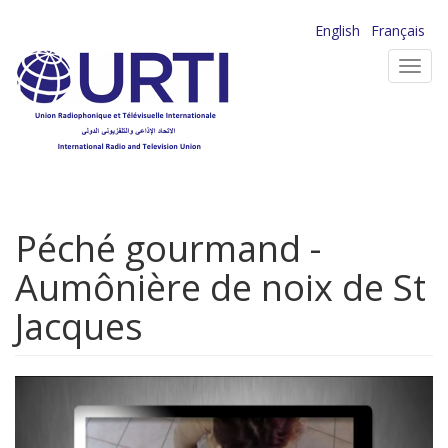
Aller
English
Français
au
Toggl
contenu
navig
principal
Péché gourmand -
Aumônière de noix de St
Jacques