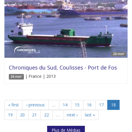
26 min'
Chroniques du Sud, Coulisses - Port de Fos
| France | 2013
26 min'
« first
‹ previous
…
14
15
16
17
18
19
20
21
22
…
next ›
last »
Plus de Médias