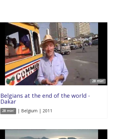
28 min'
Belgians at the end of the world -
Dakar
| Belgium | 2011
28 min'