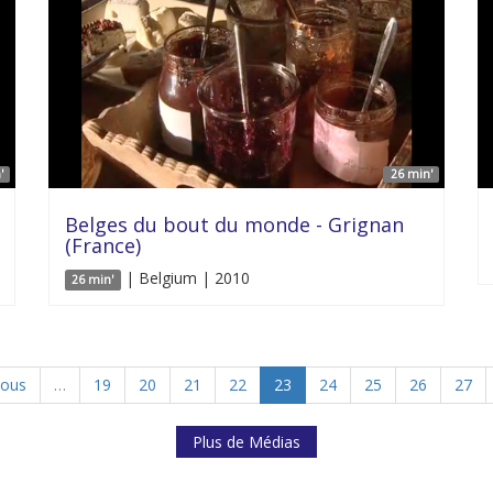
'
26 min'
Belges du bout du monde - Grignan
(France)
| Belgium | 2010
26 min'
ious
…
19
20
21
22
23
24
25
26
27
Plus de Médias