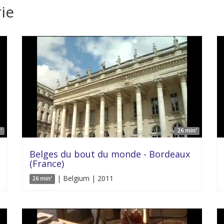
ie
'
26 min'
Belges du bout du monde - Bordeaux
(France)
| Belgium | 2011
26 min'