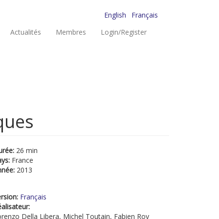
English
Français
Actualités
Membres
Login/Register
ques
urée:
26 min
ays:
France
nnée:
2013
rsion:
Français
alisateur:
renzo Della Libera, Michel Toutain, Fabien Roy