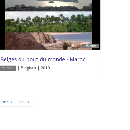
25 min '
Belges du bout du monde - Maroc
| Belgium | 2010
25 min '
next ›
last »