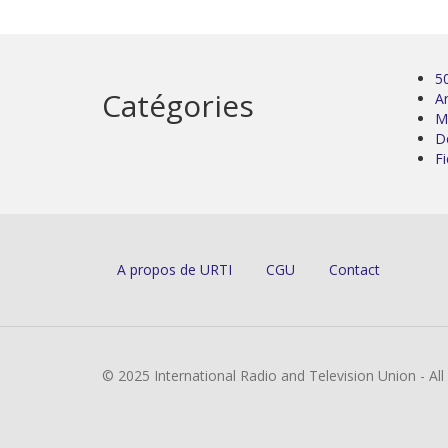
5
Catégories
Ar
M
D
Fi
A propos de URTI
CGU
Contact
© 2025 International Radio and Television Union - Al