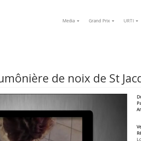
Media
Grand Prix
URTI
mônière de noix de St Jac
D
P
A
Ve
Ré
Lo