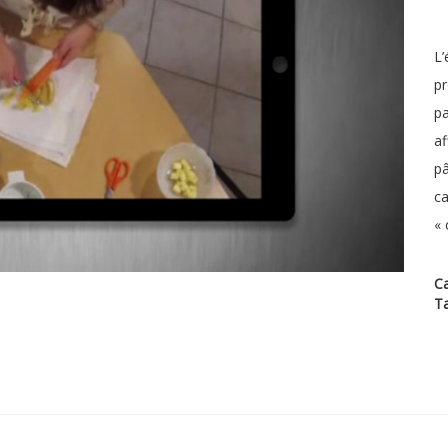
L’
pr
pa
af
pâ
ca
« 
Ca
T