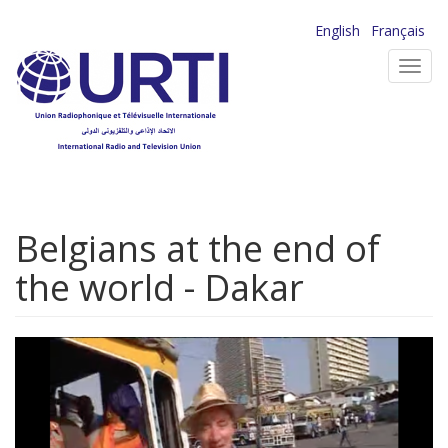
Aller
English
Français
au
Toggl
contenu
navig
principal
Belgians at the end of
the world - Dakar