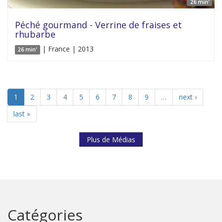
26 min'
Péché gourmand - Verrine de fraises et
rhubarbe
| France | 2013
26 min'
1
2
3
4
5
6
7
8
9
…
next ›
last »
Plus de Médias
Catégories