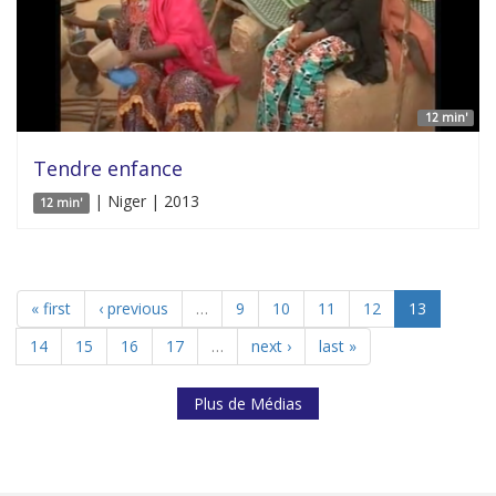
12 min'
Tendre enfance
| Niger | 2013
12 min'
« first
‹ previous
…
9
10
11
12
13
14
15
16
17
…
next ›
last »
Plus de Médias