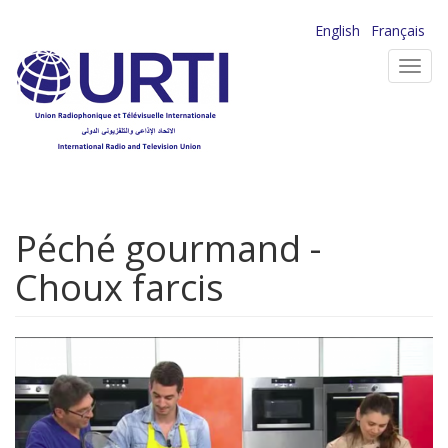
Aller
English
Français
au
Toggl
contenu
navig
principal
Péché gourmand -
Choux farcis