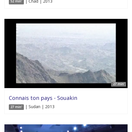
| Chad | 2013
52 min'
27 min'
Connais ton pays - Souakin
| Sudan | 2013
27 min'