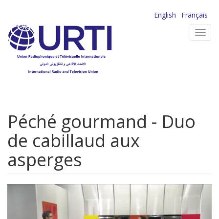
Aller
English
Français
au
Toggl
contenu
navig
principal
Péché gourmand - Duo
de cabillaud aux
asperges