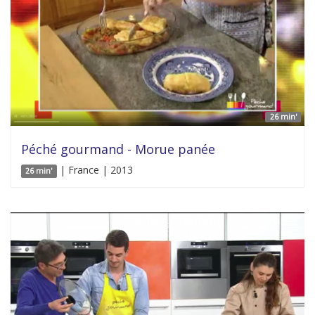
26 min'
Péché gourmand - Morue panée
| France | 2013
26 min'