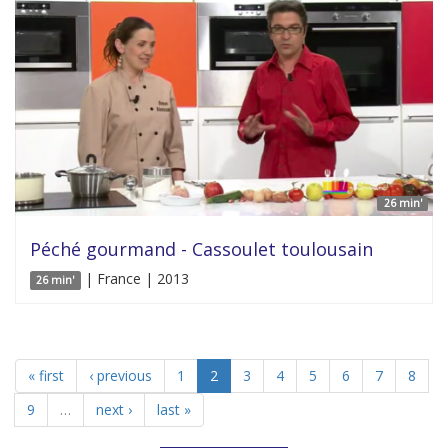
26 min'
Péché gourmand - Cassoulet toulousain
| France | 2013
26 min'
« first
‹ previous
1
2
3
4
5
6
7
8
9
…
next ›
last »