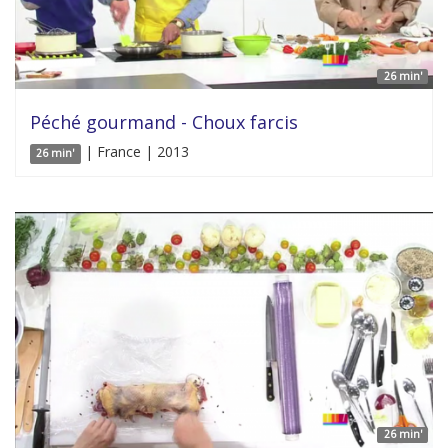
26 min'
Péché gourmand - Choux farcis
| France | 2013
26 min'
26 min'