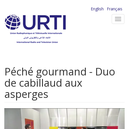
Aller
English
Français
au
Toggl
contenu
navig
principal
Péché gourmand - Duo
de cabillaud aux
asperges