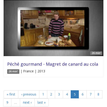
26 min'
Péché gourmand - Magret de canard au cola
| France | 2013
26 min'
« first
‹ previous
1
2
3
4
5
6
7
8
9
…
next ›
last »