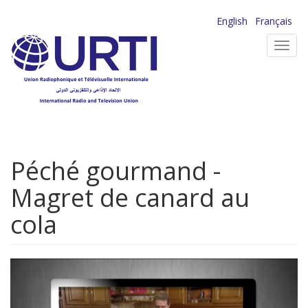
Aller
English
Français
au
Toggl
contenu
navig
principal
Péché gourmand -
Magret de canard au
cola