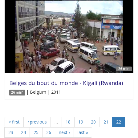
26 min'
Belges du bout du monde - Kigali (Rwanda)
| Belgium | 2011
26 min'
« first
‹ previous
…
18
19
20
21
22
23
24
25
26
next ›
last »