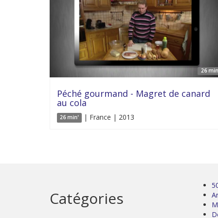
26 min
Péché gourmand - Magret de canard
au cola
| France | 2013
26 min'
5
Catégories
Ar
M
D