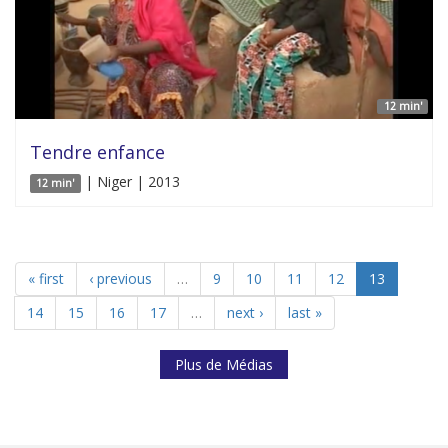
12 min'
Tendre enfance
| Niger | 2013
12 min'
« first
‹ previous
…
9
10
11
12
13
14
15
16
17
…
next ›
last »
Plus de Médias