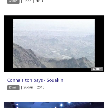
| Chad | 2013
52 min'
27 min'
Connais ton pays - Souakin
| Sudan | 2013
27 min'