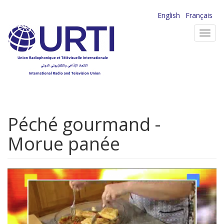
Aller
English
Français
au
Toggl
contenu
navig
principal
Péché gourmand -
Morue panée