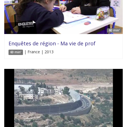
60 min'
Enquêtes de région - Ma vie de prof
| France | 2013
60 min'