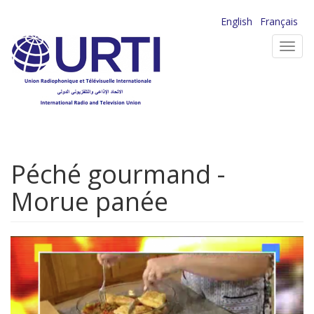
Aller
English
Français
au
Toggl
contenu
navig
principal
Péché gourmand -
Morue panée