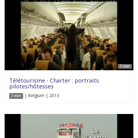
7 min'
Télétourisme - Charter : portraits
pilotes/hôtesses
| Belgium | 2013
7 min'