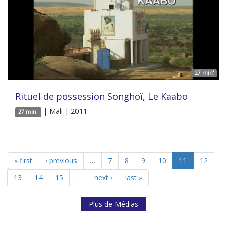
27 min'
Rituel de possession Songhoï, Le Kaabo
| Mali | 2011
27 min'
« first
‹ previous
…
7
8
9
10
11
12
13
14
15
…
next ›
last »
Plus de Médias