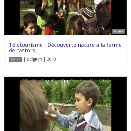
6 min'
Télétourisme - Découverte nature à la ferme
de castors
| Belgium | 2013
6 min'