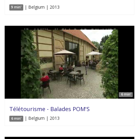
| Belgium | 2013
9 min'
6 min'
Télétourisme - Balades POM'S
| Belgium | 2013
6 min'