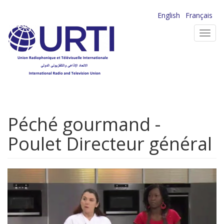
Aller
English
Français
au
Toggl
contenu
navig
principal
Péché gourmand -
Poulet Directeur général