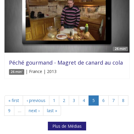
26 min'
Péché gourmand - Magret de canard au cola
| France | 2013
26 min'
« first
‹ previous
1
2
3
4
5
6
7
8
9
…
next ›
last »
Plus de Médias