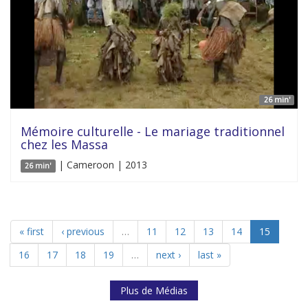
26 min'
Mémoire culturelle - Le mariage traditionnel
chez les Massa
| Cameroon | 2013
26 min'
« first
‹ previous
…
11
12
13
14
15
16
17
18
19
…
next ›
last »
Plus de Médias