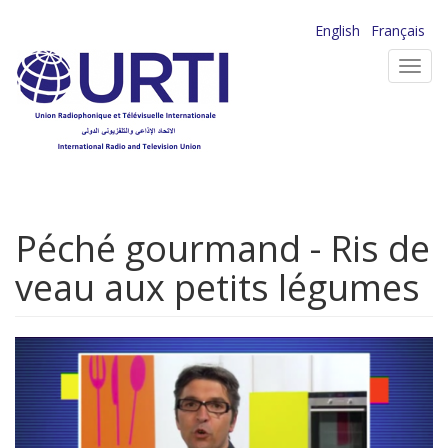
Aller
English
Français
au
Toggl
contenu
navig
principal
Péché gourmand - Ris de
veau aux petits légumes