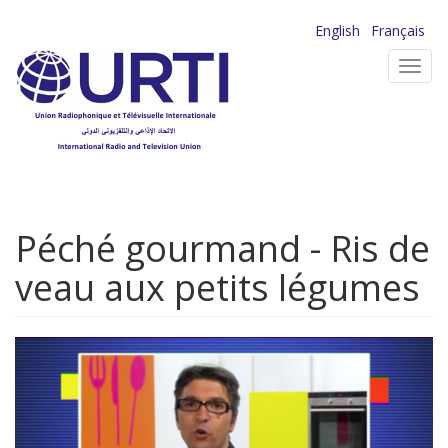
Aller
English
Français
au
Toggl
contenu
navig
principal
Péché gourmand - Ris de
veau aux petits légumes