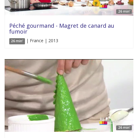
26 min'
Péché gourmand - Magret de canard au
fumoir
| France | 2013
26 min'
26 min'