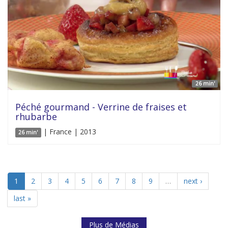
26 min'
Péché gourmand - Verrine de fraises et
rhubarbe
| France | 2013
26 min'
1
2
3
4
5
6
7
8
9
…
next ›
last »
Plus de Médias