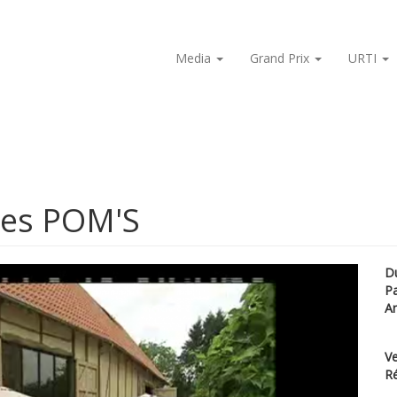
Media
Grand Prix
URTI
des POM'S
D
P
A
Ve
Ré