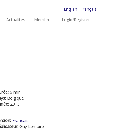
English
Français
Actualités
Membres
Login/Register
urée:
6 min
ays:
Belgique
nnée:
2013
rsion:
Français
alisateur:
Guy Lemaire