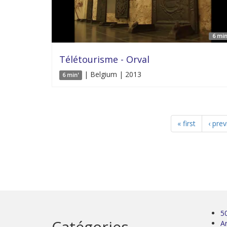
6 min
Télétourisme - Orval
| Belgium | 2013
6 min'
« first
‹ pre
5
Catégories
Ar