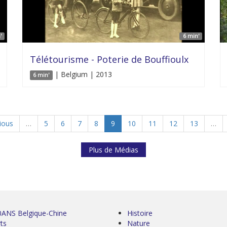
'
6 min'
Télétourisme - Poterie de Bouffioulx
| Belgium | 2013
6 min'
vious
…
5
6
7
8
9
10
11
12
13
…
Plus de Médias
0ANS Belgique-Chine
Histoire
ts
Nature