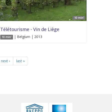
10 min'
Télétourisme - Vin de Liège
| Belgium | 2013
10 min'
next ›
last »