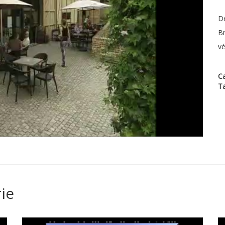
Dé
Br
vé
Ca
T
ie