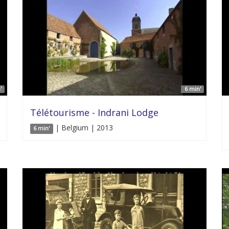
'
6 min'
Télétourisme - Indrani Lodge
| Belgium | 2013
6 min'