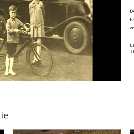
Dé
Br
vé
Ca
T
ie