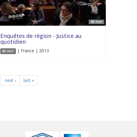
60 min'
Enquêtes de région - Justice au
quotidien
| France | 2013
60 min'
next ›
last »