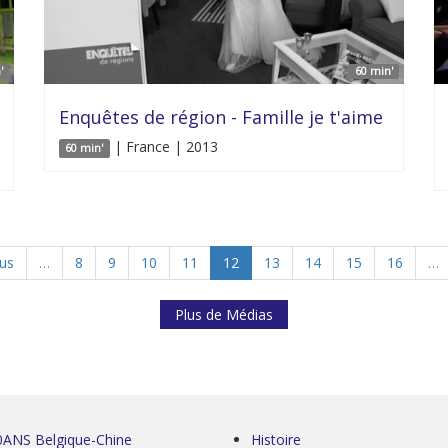
'
60 min'
Enquêtes de région - Famille je t'aime
| France | 2013
60 min'
ous
…
8
9
10
11
12
13
14
15
16
…
Plus de Médias
0ANS Belgique-Chine
Histoire