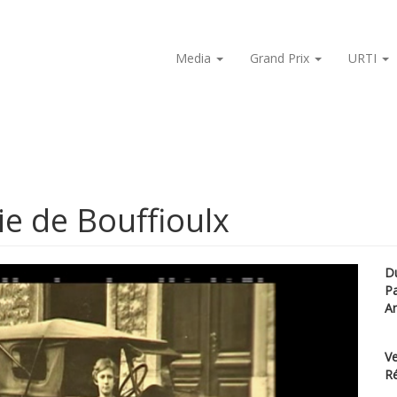
Media
Grand Prix
URTI
ie de Bouffioulx
D
P
A
Ve
Ré