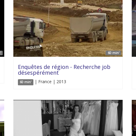
'
60 min'
Enquêtes de région - Recherche job
désespérément
| France | 2013
60 min'