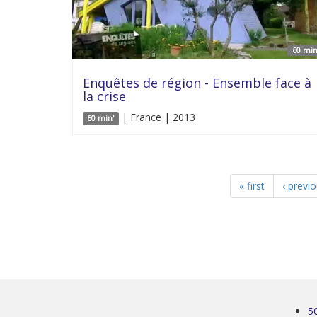
60 min
Enquêtes de région - Ensemble face à
la crise
| France | 2013
60 min'
« first
‹ previ
5