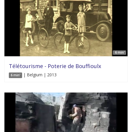
6 min'
Télétourisme - Poterie de Bouffioulx
| Belgium | 2013
6 min'