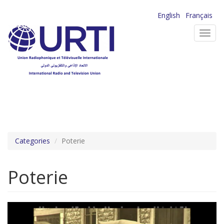
Aller
English
Français
au
Toggl
contenu
navig
principal
Categories
Poterie
Poterie