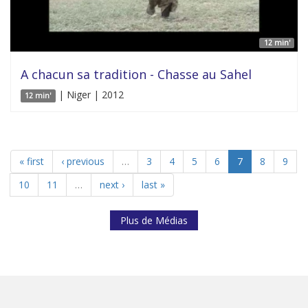
12 min'
A chacun sa tradition - Chasse au Sahel
| Niger | 2012
12 min'
« first
‹ previous
…
3
4
5
6
7
8
9
10
11
…
next ›
last »
Plus de Médias