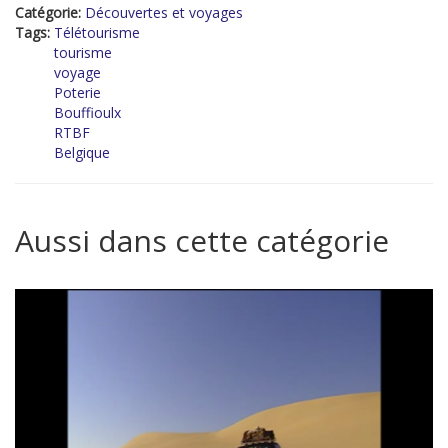
Catégorie:
Découvertes et voyages
Tags:
Télétourisme
tourisme
voyage
Poterie
Bouffioulx
RTBF
Belgique
Aussi dans cette catégorie