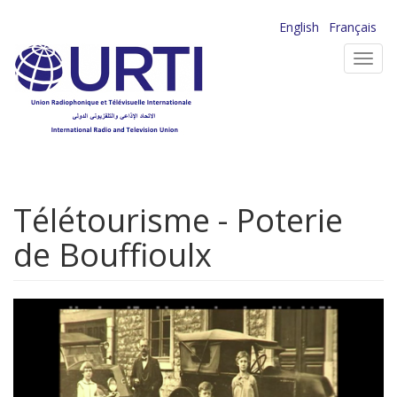
Aller
English
Français
au
Toggl
contenu
navig
principal
Télétourisme - Poterie
de Bouffioulx