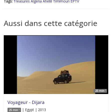
Tags:
Treasures Algeria Ahellil Timimoun EPTV
Aussi dans cette catégorie
25 min '
Voyageur - Dijara
| Egypt | 2013
25 min '