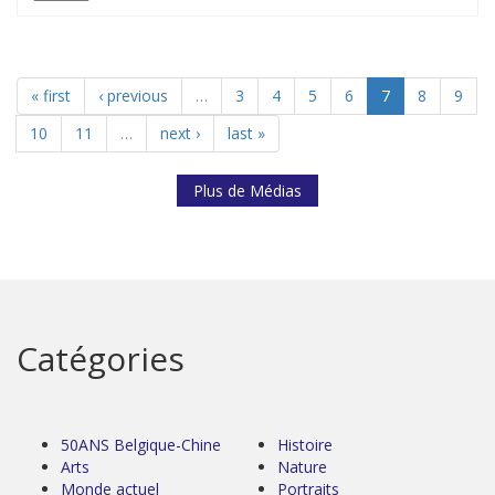
« first
‹ previous
…
3
4
5
6
7
8
9
10
11
…
next ›
last »
Plus de Médias
Catégories
50ANS Belgique-Chine
Histoire
Arts
Nature
Monde actuel
Portraits