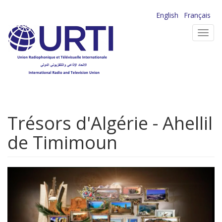
Aller
English
Français
au
Toggl
contenu
navig
principal
Trésors d'Algérie - Ahellil
de Timimoun