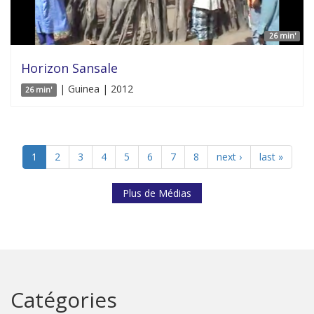
26 min'
Horizon Sansale
| Guinea | 2012
26 min'
1
2
3
4
5
6
7
8
next ›
last »
Plus de Médias
Catégories