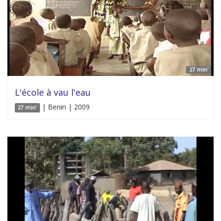
27 min'
L'école à vau l'eau
| Benin | 2009
27 min'