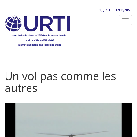
Aller
English
Français
au
Toggl
contenu
navig
principal
Un vol pas comme les
autres