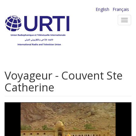
Aller
English
Français
au
Toggl
contenu
navig
principal
Voyageur - Couvent Ste
Catherine