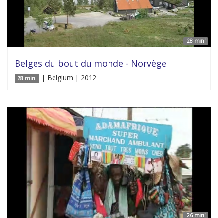
28 min'
Belges du bout du monde - Norvège
| Belgium | 2012
28 min'
26 min'