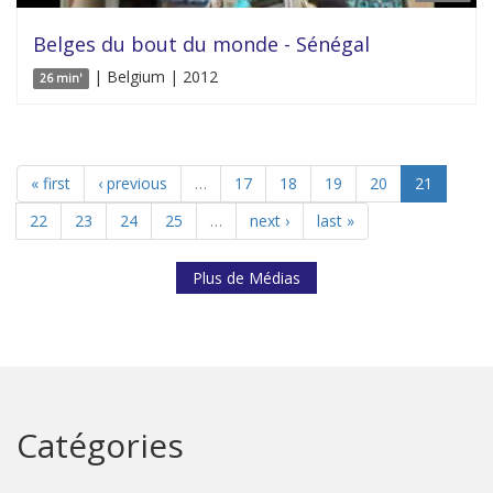
Belges du bout du monde - Sénégal
| Belgium | 2012
26 min'
« first
‹ previous
…
17
18
19
20
21
22
23
24
25
…
next ›
last »
Plus de Médias
Catégories