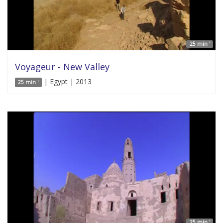
25 min '
Voyageur - New Valley
| Egypt | 2013
25 min '
25 min '