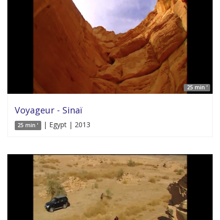
25 min '
Voyageur - Sinaï
| Egypt | 2013
25 min '