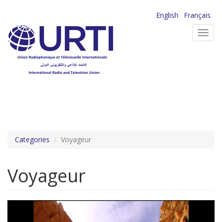
Aller
English
Français
au
Toggl
contenu
navig
principal
Categories
Voyageur
Voyageur