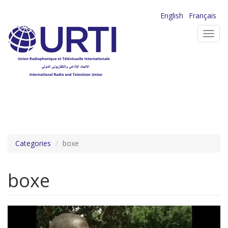
Aller
English
Français
au
Toggl
contenu
navig
principal
Categories
boxe
boxe