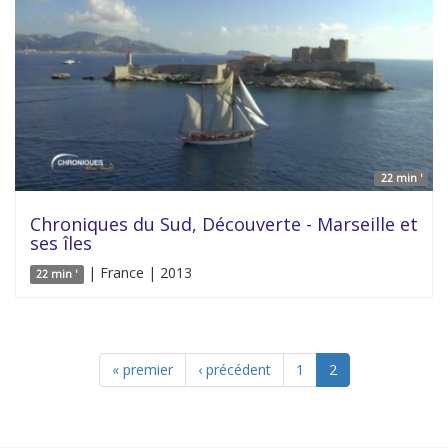
22 min '
Chroniques du Sud, Découverte - Marseille et
ses îles
| France | 2013
22 min '
« premier
‹ précédent
1
2