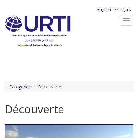
Aller
English
Français
au
Toggl
contenu
navig
principal
Categories
Découverte
Découverte