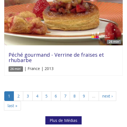
26 min'
Péché gourmand - Verrine de fraises et
rhubarbe
| France | 2013
26 min'
1
2
3
4
5
6
7
8
9
…
next ›
last »
Plus de Médias