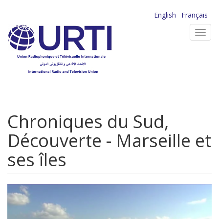
Aller
English
Français
au
Toggl
contenu
navig
principal
Chroniques du Sud,
Découverte - Marseille et
ses îles