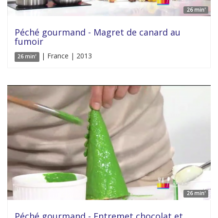
26 min'
Péché gourmand - Magret de canard au
fumoir
| France | 2013
26 min'
26 min'
Péché gourmand - Entremet chocolat et