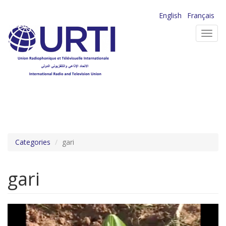
Aller
English
Français
au
Toggl
contenu
navig
principal
Categories
gari
gari