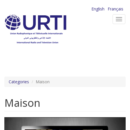
Aller
English
Français
au
Toggl
contenu
navig
principal
Categories
Maison
Maison