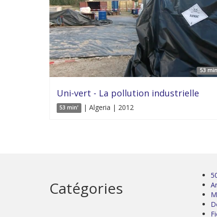
53 min
Uni-vert - La pollution industrielle
| Algeria | 2012
53 min'
5
Catégories
Ar
M
D
Fi