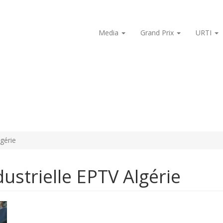
Media
Grand Prix
URTI
lgérie
dustrielle EPTV Algérie