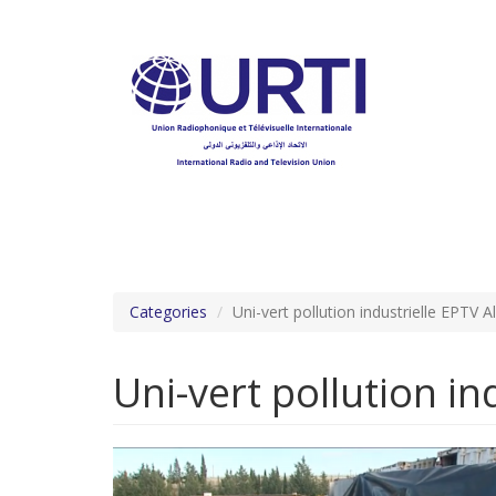
Aller
au
contenu
principal
Categories
Uni-vert pollution industrielle EPTV A
Uni-vert pollution in