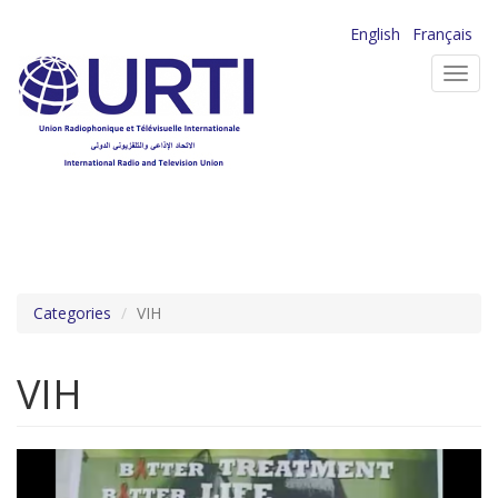
Aller
English
Français
au
Toggl
contenu
navig
principal
Categories
VIH
VIH