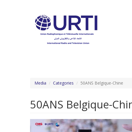
Aller
au
contenu
principal
Media
Categories
50ANS Belgique-Chine
50ANS Belgique-Chi