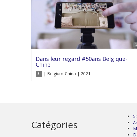
5
Dans leur regard #50ans Belgique-
Chine
| Belgium-China | 2021
5'
5
Catégories
Ar
M
D