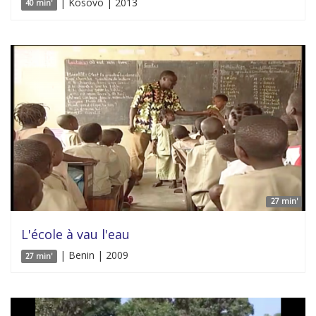
| Kosovo | 2013
40 min'
27 min'
L'école à vau l'eau
| Benin | 2009
27 min'