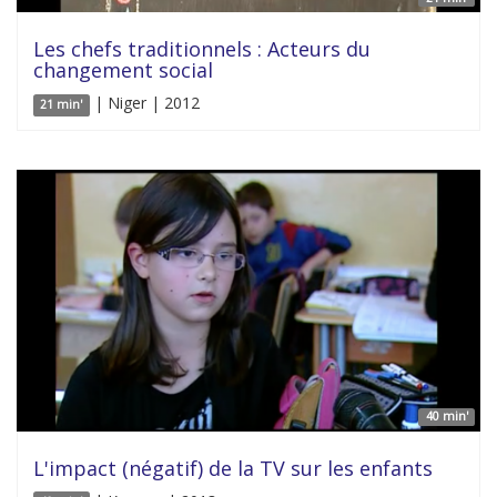
Les chefs traditionnels : Acteurs du
changement social
| Niger | 2012
21 min'
40 min'
L'impact (négatif) de la TV sur les enfants