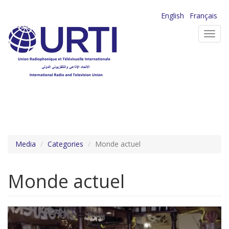
Aller
English
Français
au
Toggl
contenu
navig
principal
Media
Categories
Monde actuel
Monde actuel