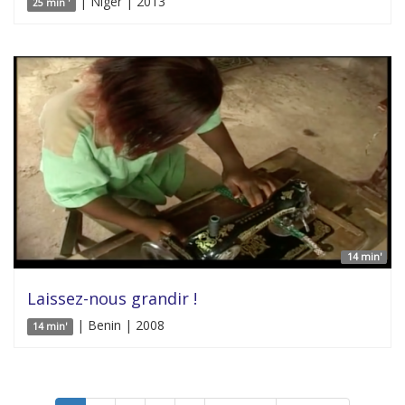
| Niger | 2013
25 min '
14 min'
Laissez-nous grandir !
| Benin | 2008
14 min'