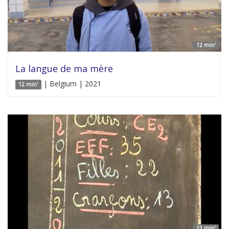
12 min'
La langue de ma mère
| Belgium | 2021
12 min'
21 min'