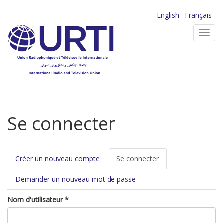
Aller
English
Français
au
Toggl
contenu
navig
principal
Se connecter
Onglets
Créer un nouveau compte
Se connecter
(onglet
principaux
actif)
Demander un nouveau mot de passe
Nom d'utilisateur
*