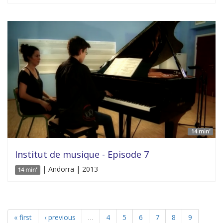
14 min'
Institut de musique - Episode 7
| Andorra | 2013
14 min'
« first
‹ previous
…
4
5
6
7
8
9