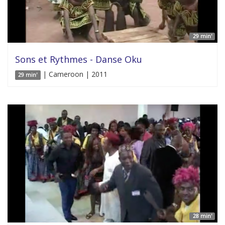
29 min'
Sons et Rythmes - Danse Oku
| Cameroon | 2011
29 min'
28 min'