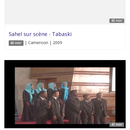
60 min'
Sahel sur scène - Tabaski
| Cameroon | 2009
60 min'
47 min'