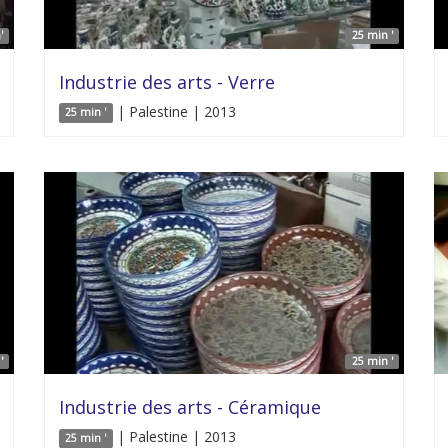
'
25 min '
Industrie des arts - Verre
| Palestine | 2013
25 min '
'
25 min '
Industrie des arts - Céramique
| Palestine | 2013
25 min '