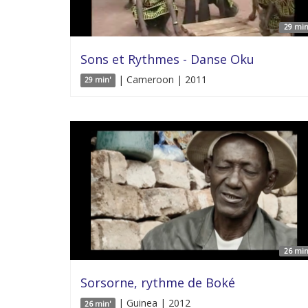
29 min
Sons et Rythmes - Danse Oku
| Cameroon | 2011
29 min'
26 min
Sorsorne, rythme de Boké
| Guinea | 2012
26 min'