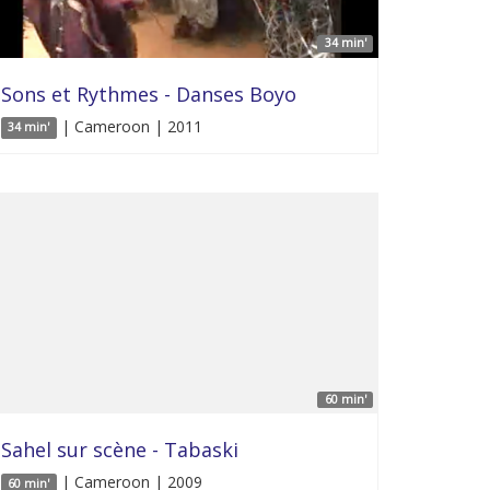
34 min'
Sons et Rythmes - Danses Boyo
| Cameroon | 2011
34 min'
60 min'
Sahel sur scène - Tabaski
| Cameroon | 2009
60 min'