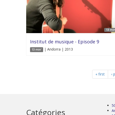
13 min
Institut de musique - Episode 9
| Andorra | 2013
13 min'
« first
‹ 
5
Catégories
Ar