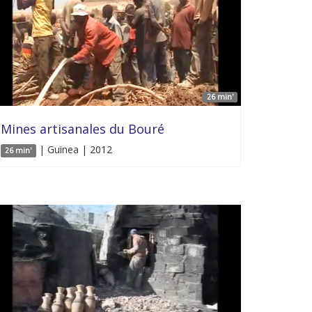
26 min'
Mines artisanales du Bouré
| Guinea | 2012
26 min'