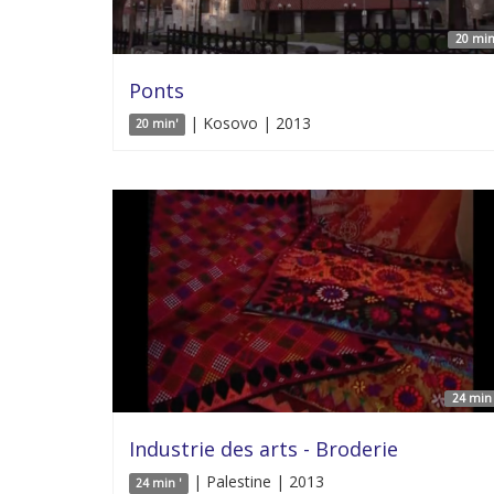
20 min
Ponts
| Kosovo | 2013
20 min'
24 min 
Industrie des arts - Broderie
| Palestine | 2013
24 min '