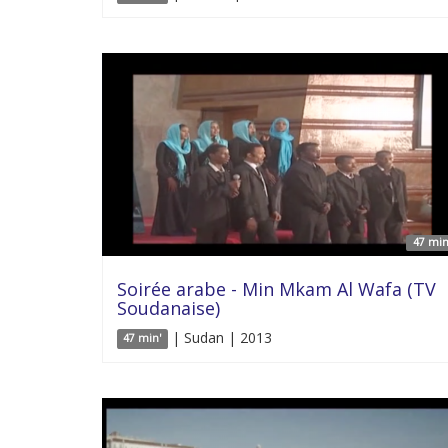
47 min
Soirée arabe - Min Mkam Al Wafa (TV
Soudanaise)
| Sudan | 2013
47 min'