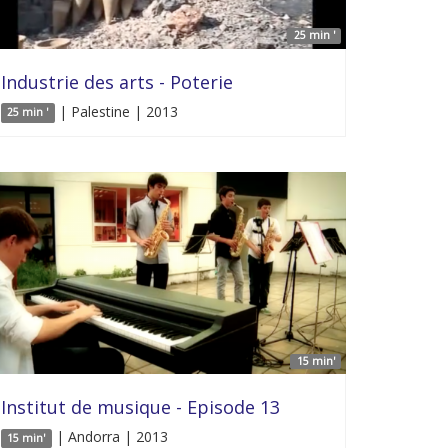
25 min '
Industrie des arts - Poterie
| Palestine | 2013
25 min '
15 min'
Institut de musique - Episode 13
| Andorra | 2013
15 min'