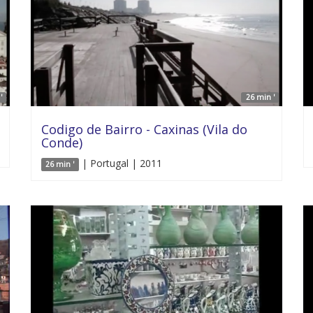
'
26 min '
Codigo de Bairro - Caxinas (Vila do
Conde)
| Portugal | 2011
26 min '