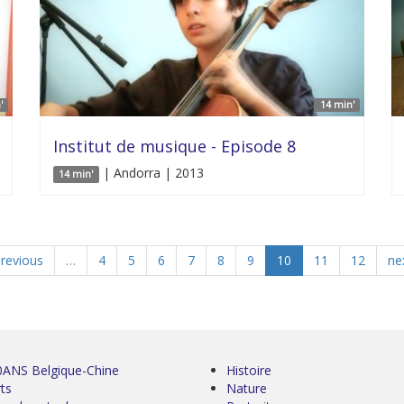
'
14 min'
Institut de musique - Episode 8
| Andorra | 2013
14 min'
previous
…
4
5
6
7
8
9
10
11
12
nex
0ANS Belgique-Chine
Histoire
ts
Nature