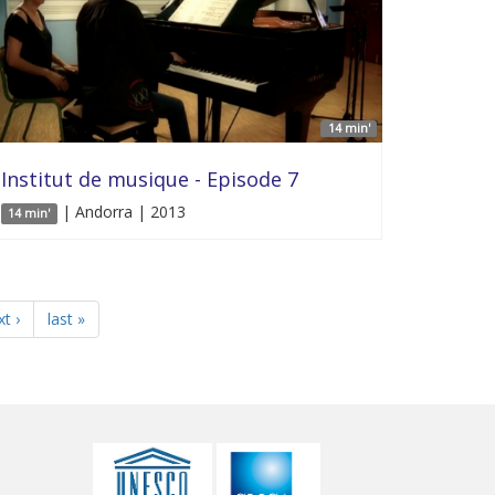
14 min'
Institut de musique - Episode 7
| Andorra | 2013
14 min'
t ›
last »