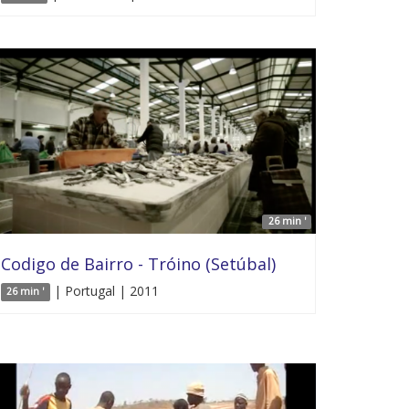
26 min '
Codigo de Bairro - Tróino (Setúbal)
| Portugal | 2011
26 min '