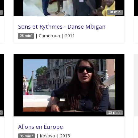
'
28 min'
Sons et Rythmes - Danse Mbigan
| Cameroon | 2011
28 min'
'
35 min '
Allons en Europe
| Kosovo | 2013
35 min '