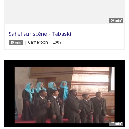
60 min'
Sahel sur scène - Tabaski
| Cameroon | 2009
60 min'
47 min'