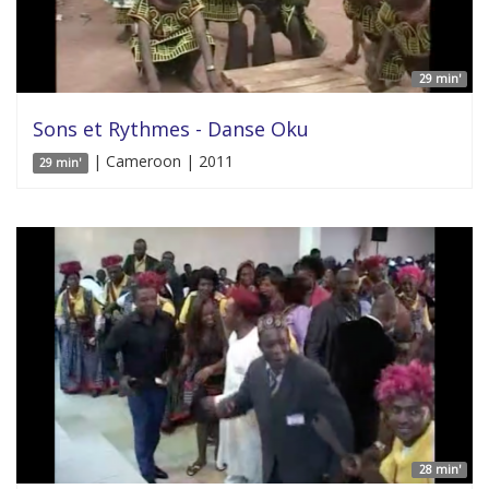
29 min'
Sons et Rythmes - Danse Oku
| Cameroon | 2011
29 min'
28 min'