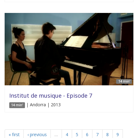
14 min'
Institut de musique - Episode 7
| Andorra | 2013
14 min'
« first
‹ previous
…
4
5
6
7
8
9