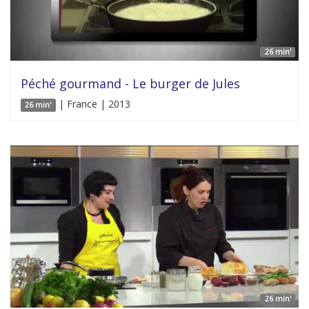
26 min'
Péché gourmand - Le burger de Jules
| France | 2013
26 min'
26 min'