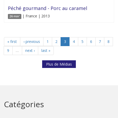
Péché gourmand - Porc au caramel
| France | 2013
26 min'
« first
‹ previous
1
2
3
4
5
6
7
8
9
…
next ›
last »
Plus de Médias
Catégories