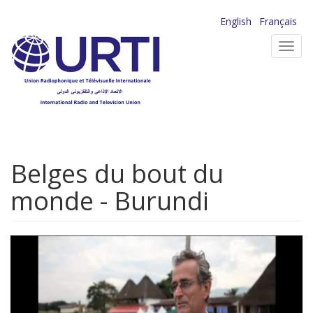
Aller
English
Français
au
Toggl
contenu
navig
principal
Belges du bout du
monde - Burundi