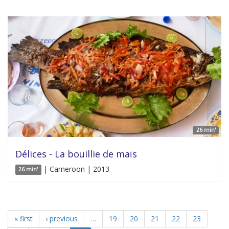
26 min'
Délices - La bouillie de maïs
| Cameroon | 2013
26 min'
« first
‹ previous
…
19
20
21
22
23