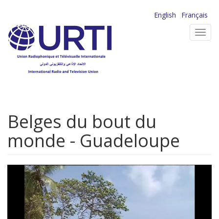
Aller
English
Français
au
Toggl
contenu
navig
principal
Belges du bout du
monde - Guadeloupe